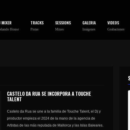
J MIXER
TRACKS
SESSIONS
GALERIA
VIDEOS
oñando House
Pistas
Mixes
Imágenes
Grabaciones
CASTELO DA RUA SE INCORPORA A TOUCHE
TALENT
Castelo da Rua se une a la familia de Touche Talent, el Dj y
productor empieza el 2024 de la mano de la agencia de
Artistas de las más reputada de Mallorca y las Islas Baleares.