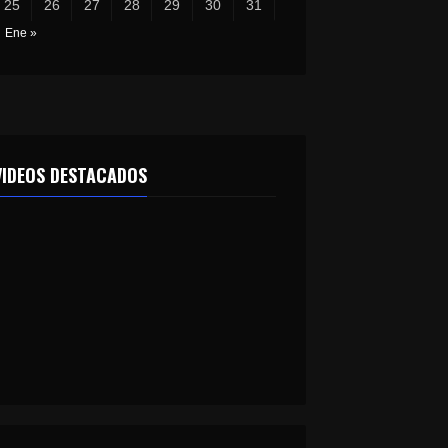
25
26
27
28
29
30
31
Ene »
VIDEOS DESTACADOS