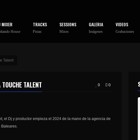
J MIXER
TRACKS
SESSIONS
GALERIA
VIDEOS
oñando House
Pistas
Mixes
Imágenes
Grabaciones
e Talent
A TOUCHE TALENT
0
0
nt, el Dj y productor empieza el 2024 de la mano de la agencia de
s Baleares.