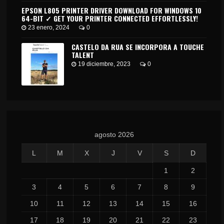
EPSON L805 PRINTER DRIVER DOWNLOAD FOR WINDOWS 10
64-BIT ✓ GET YOUR PRINTER CONNECTED EFFORTLESSLY!
23 enero, 2024
0
CASTELO DA RUA SE INCORPORA A TOUCHE
TALENT
19 diciembre, 2023
0
agosto 2026
L
M
X
J
V
S
D
1
2
3
4
5
6
7
8
9
10
11
12
13
14
15
16
17
18
19
20
21
22
23