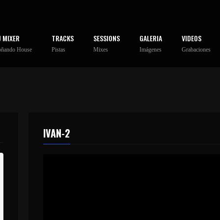
J MIXER
TRACKS
SESSIONS
GALERIA
VIDEOS
oñando House
Pistas
Mixes
Imágenes
Grabaciones
IVAN-2