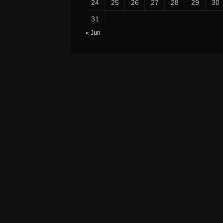
24
25
26
27
28
29
30
31
« Jun