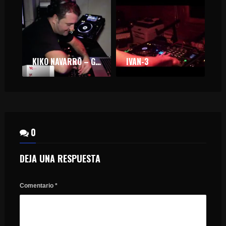
KIKO NAVARRO – GARITO CAFÉ
IVAN-3
I
0
DEJA UNA RESPUESTA
Comentario
*