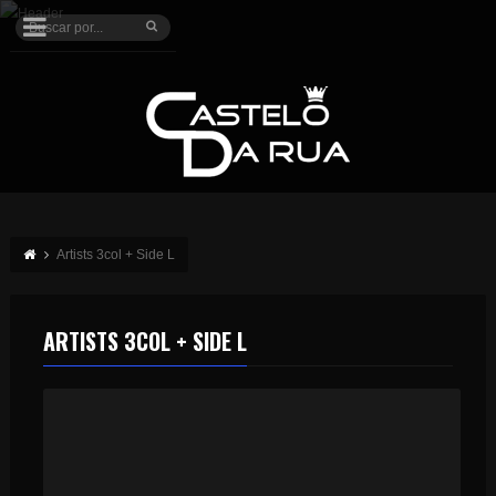
Artists 3col + Side L
ARTISTS 3COL + SIDE L