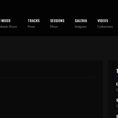
J MIXER
TRACKS
SESSIONS
GALERIA
VIDEOS
oñando House
Pistas
Mixes
Imágenes
Grabaciones
80S MIX3
IN SESSION
IVAN-3