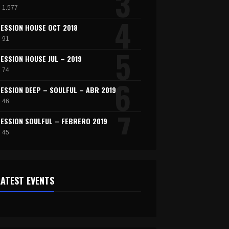
3
1.577
4
SESSION HOUSE OCT 2018
91
5
SESSION HOUSE JUL – 2019
74
6
SESSION DEEP – SOULFUL – ABR 2019
46
7
SESSION SOULFUL – FEBRERO 2019
45
8
SESSION AFRO LATIN – MAR 2020
45
9
LATEST EVENTS
SESSION SOULFUL – FEB 2020
42
10
SESSION HOUSE – FUNK ENE 2020
32