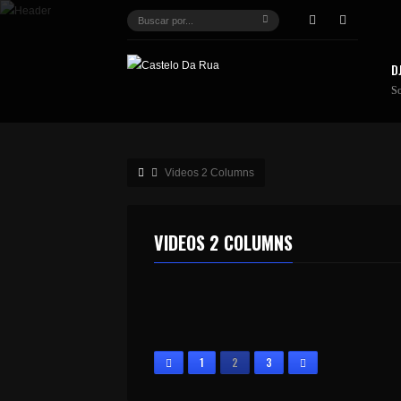
D
S
Videos 2 Columns
VIDEOS 2 COLUMNS
DO NOT STOP THE PARTY
80S MIX
IVAN-2
1
2
3