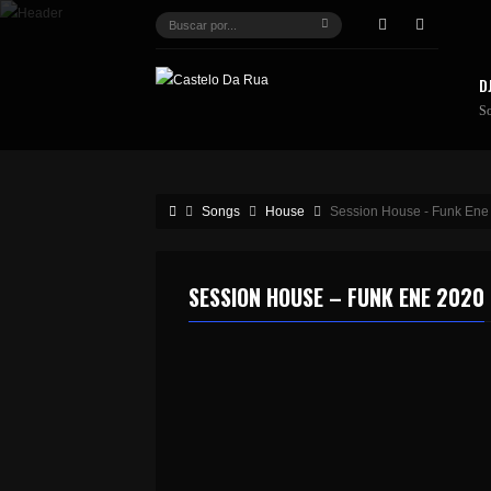
D
S
Songs
House
Session House - Funk Ene
SESSION HOUSE – FUNK ENE 2020
32