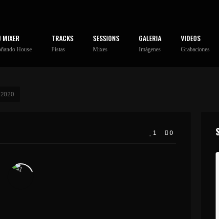
J MIXER
TRACKS
SESSIONS
GALERIA
VIDEOS
oñando House
Pistas
Mixes
Imágenes
Grabaciones
 2020
1
0